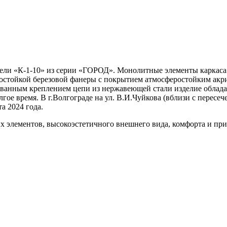
ли «К-1-10» из серии «ГОРОД». Монолитные элементы каркаса 
агостойкой березовой фанеры с покрытием атмосферостойким а
ванным креплением цепи из нержавеющей стали изделие облада
е время. В г.Волгограде на ул. В.И.Чуйкова (вблизи с пересече
а 2024 года.
ых элементов, высокоэстетичного внешнего вида, комфорта и п