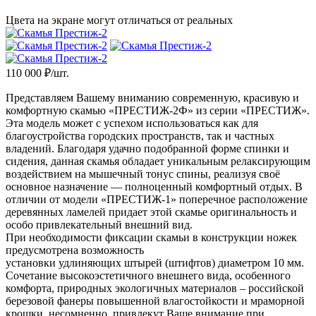
Цвета на экране могут отличаться от реальных
110 000
₽/шт.
Представляем Вашему вниманию современную, красивую и
комфортную скамью «ПРЕСТИЖ-2Ф» из серии «ПРЕСТИЖ».
Эта модель может с успехом использоваться как для
благоустройства городских пространств, так и частных
владений. Благодаря удачно подобранной форме спинки и
сидения, данная скамья обладает уникальным релаксирующим
воздействием на мышечный тонус спины, реализуя своё
основное назначение — полноценный комфортный отдых. В
отличии от модели «ПРЕСТИЖ-1» поперечное расположение
деревянных ламелей придает этой скамье оригинальность и
особо привлекательный внешний вид.
При необходимости фиксации скамьи в конструкции ножек
предусмотрена возможность
установки удлиняющих штырей (штифтов) диаметром 10 мм.
Сочетание высокоэстетичного внешнего вида, особенного
комфорта, природных экологичных материалов – российской
березовой фанеры повышенной влагостойкости и мраморной
крошки, несомненно, привлекут Ваше внимание при